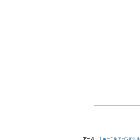
下一遍：
山东东岳集团与我司达成