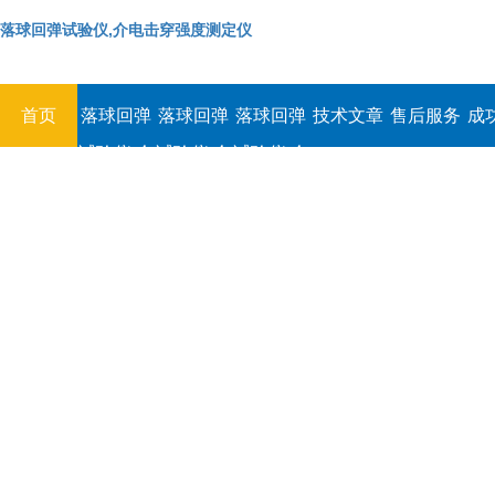
落球回弹试验仪,介电击穿强度测定仪
首页
落球回弹
落球回弹
落球回弹
技术文章
售后服务
成
试验仪,介
试验仪,介
试验仪,介
电击穿强
电击穿强
电击穿强
度测定仪
度测定仪
度测定仪