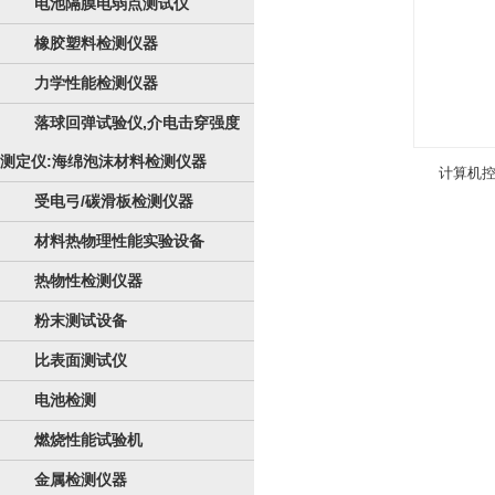
电池隔膜电弱点测试仪
橡胶塑料检测仪器
力学性能检测仪器
落球回弹试验仪,介电击穿强度
测定仪:海绵泡沫材料检测仪器
计算机
受电弓/碳滑板检测仪器
材料热物理性能实验设备
热物性检测仪器
粉末测试设备
比表面测试仪
电池检测
燃烧性能试验机
金属检测仪器