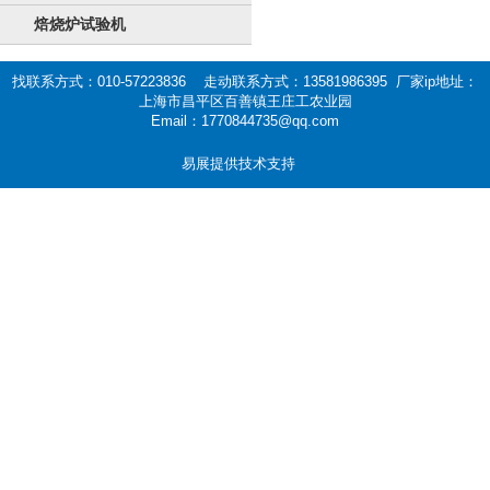
焙烧炉试验机
找联系方式：010-57223836 走动联系方式：13581986395 厂家ip地址：
上海市昌平区百善镇王庄工农业园
Email：1770844735@qq.com
易展提供技术支持