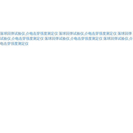
落球回弹试验仪,介电击穿强度测定仪
落球回弹试验仪,介电击穿强度测定仪
落球回弹
试验仪,介电击穿强度测定仪
落球回弹试验仪,介电击穿强度测定仪
落球回弹试验仪,介
电击穿强度测定仪