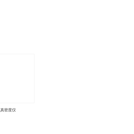
克真密度仪