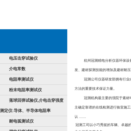
装修落球回弹试验仪,介电击穿强
电压击穿试验仪
杭州冠测精电分析仪器环保设
介电常数
发、建材探测技能的增加及建材耐压
电阻率测试仪
冠测公司仪器研发部拥有行业
方法的重要技术保证力量。
粉末电阻率测试仪
冠测机构最主要的强院于素材
落球回弹试验仪,介电击穿强度
主确定靠谱的在线检测进行验室施工
测定仪:导体、半导体电阻率
认 ........
耐电弧测试仪
冠测工司以小巧秀挺的车辆、卓越的