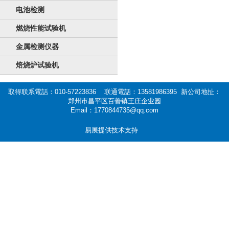
电池检测
燃烧性能试验机
金属检测仪器
焙烧炉试验机
取得联系電話：010-57223836 联通電話：13581986395 新公司地扯：
郑州市昌平区百善镇王庄企业园
Email：1770844735@qq.com
易展提供技术支持