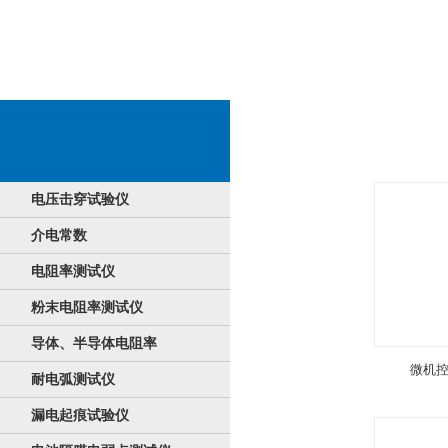
物品展示英文
电压击穿试验仪
介电常数
电阻率测试仪
粉末电阻率测试仪
导体、半导体电阻率
微机
耐电弧测试仪
漏电起痕试验仪