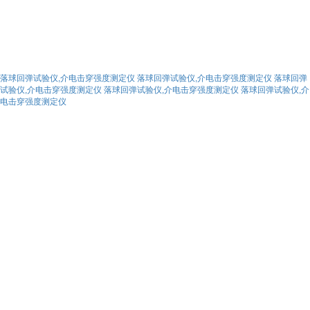
落球回弹试验仪,介电击穿强度测定仪
落球回弹试验仪,介电击穿强度测定仪
落球回弹
试验仪,介电击穿强度测定仪
落球回弹试验仪,介电击穿强度测定仪
落球回弹试验仪,介
电击穿强度测定仪