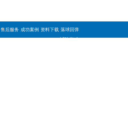
售后服务
成功案例
资料下载
落球回弹
试验仪,介
电击穿强
度测定仪