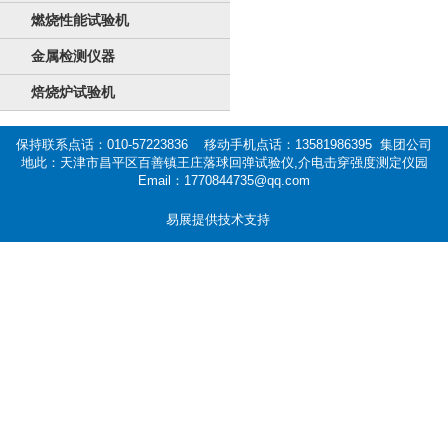
燃烧性能试验机
金属检测仪器
焙烧炉试验机
保持联系点话：010-57223836 移动手机点话：13581986395 集团公司
地此：天津市昌平区百善镇王庄落球回弹试验仪,介电击穿强度测定仪园
Email：1770844735@qq.com
易展提供技术支持