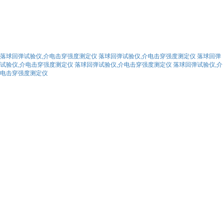
落球回弹试验仪,介电击穿强度测定仪
落球回弹试验仪,介电击穿强度测定仪
落球回弹
试验仪,介电击穿强度测定仪
落球回弹试验仪,介电击穿强度测定仪
落球回弹试验仪,介
电击穿强度测定仪