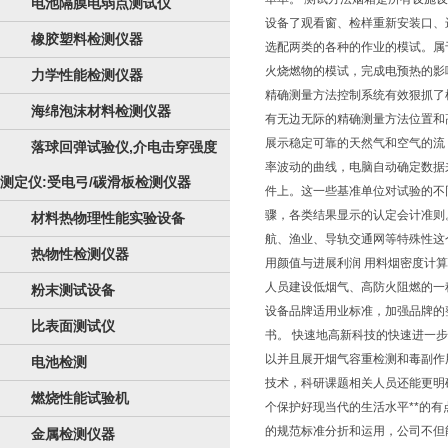
电池隔膜电弱点测试仪
设备了观看窗、检样重新安装口、
橡胶塑料检测仪器
选配两类的各种的作业的模试。属
火烧燃物的模试，完成电预热的影
力学性能检测仪器
精确测量方法控制系统有效狠抓了
海绵泡沫材料检测仪器
有无边无际的精确测量方法位置和
展示稳定可靠的天然气和空气的流
落球回弹试验仪,介电击穿强度
率波动的曲线，电脑自动确定数据
测定仪:受电弓/碳滑板检测仪器
件上。这一些基准单位对试验的不
骤，各类结果显示的认定会计准则
材料热物理性能实验设备
航、渔业、导轨交通网等特殊性这
热物性检测仪器
用颜值与进展利润 用料烟密度计
人员建设低烟气、高防火阻燃的一
粉末测试设备
设备品牌适用业标准，加强品牌的
比表面测试仪
书。 快速地高新科技的快速进一
以并且展开烟气容重检测和毒副作
电池检测
技术，科研课题相关人员还能更明
燃烧性能试验机
个保护好现当代的生活水平**的
的规范标准分折和运用，公司不但
金属检测仪器