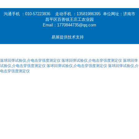
沟通手机 ：010-57223836 走动手机 ：13581986395 单位网址：济南市
昌平区百善镇王庄工农业园
Email：1770844735@qq.com
易展提供技术支持
落球回弹试验仪,介电击穿强度测定仪
落球回弹试验仪,介电击穿强度测定仪
落球回弹
试验仪,介电击穿强度测定仪
落球回弹试验仪,介电击穿强度测定仪
落球回弹试验仪,介
电击穿强度测定仪