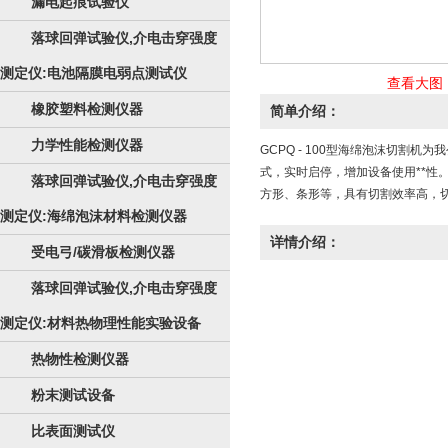
漏电起痕试验仪
落球回弹试验仪,介电击穿强度
测定仪:电池隔膜电弱点测试仪
查看大图
橡胶塑料检测仪器
简单介绍：
力学性能检测仪器
GCPQ - 100型海绵泡沫切割
式，实时启停，增加设备使用**性
落球回弹试验仪,介电击穿强度
方形、条形等，具有切割效率高，切
测定仪:海绵泡沫材料检测仪器
详情介绍：
受电弓/碳滑板检测仪器
落球回弹试验仪,介电击穿强度
测定仪:材料热物理性能实验设备
热物性检测仪器
粉末测试设备
比表面测试仪