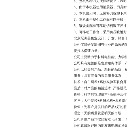
4、整机各种刀刃接触转轮上，以
5、由于本机器使用消震器，刃具
6、本机磨刀时，无需将刀拆卸下
7、本机由于整个工作面可以平移
8、该设备配有可移动切料调正尺
9、可移动工作台，采用负压吸附
北京冠测是集业设计、开发、销售于
公司仪器研发部拥有行业内高效的
要技术保证力量。
公司主要致力于材料电性能、力学
公司具有完善的是售后服务体系，
公司以精美的产品、精良的品质、
服务：具有完备的售后服务体系
技术：自主研发+高校实验室联合
品质：对产品的精益追求+严格规
价格：科学的管理成本+高效率合
客户：大中院校+科研机构+质检部
价值：为客户提供好的产品+好的
理念：天的质量就是明天的市场
公司所供产品均按照标准化研发 
公司真诚欢迎国内朋友来电来函洽