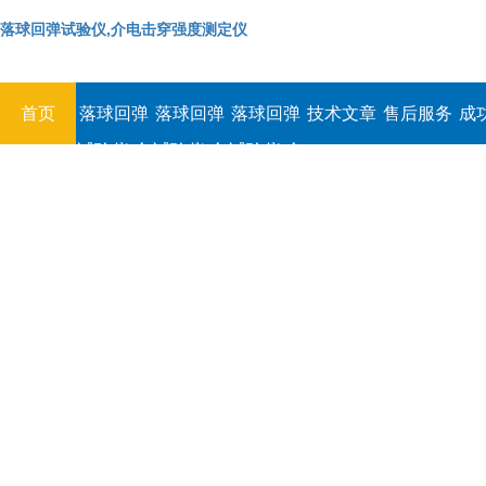
落球回弹试验仪,介电击穿强度测定仪
首页
落球回弹
落球回弹
落球回弹
技术文章
售后服务
成
试验仪,介
试验仪,介
试验仪,介
电击穿强
电击穿强
电击穿强
度测定仪
度测定仪
度测定仪