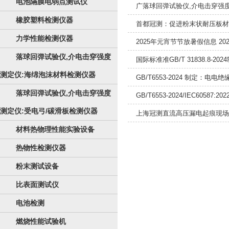
电池隔膜电弱点测试仪
广落球回弹试验仪,介电击穿强度
橡胶塑料检测仪器
首都冠测：促进粉末状耐压板材标准
力学性能检测仪器
2025年元宵节节放暑假信息 2025-
落球回弹试验仪,介电击穿强度
国际标准准GB/T 31838.8-
测定仪:海绵泡沫材料检测仪器
GB/T6553-2024 制定：电
落球回弹试验仪,介电击穿强度
GB/T6553-2024/IEC60
测定仪:受电弓/碳滑板检测仪器
上海冠测直流高压漏电起痕现场实验仪
材料热物理性能实验设备
热物性检测仪器
粉末测试设备
比表面测试仪
电池检测
燃烧性能试验机