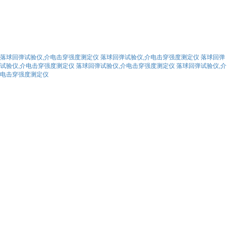
落球回弹试验仪,介电击穿强度测定仪
落球回弹试验仪,介电击穿强度测定仪
落球回弹
试验仪,介电击穿强度测定仪
落球回弹试验仪,介电击穿强度测定仪
落球回弹试验仪,介
电击穿强度测定仪