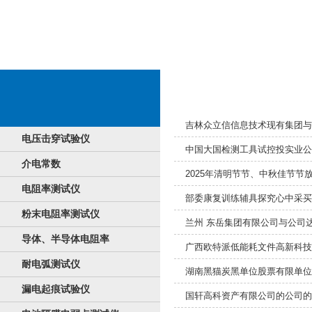
最新报道列表框
吉林众立信信息技术现有集团与我
电压击穿试验仪
中国大国检测工具试控投实业公司
介电常数
2025年清明节节、中秋佳节节放假时
电阻率测试仪
部委康复训练辅具探究心中采买我公
粉末电阻率测试仪
兰州 东岳集团有限公司与公司达到
导体、半导体电阻率
广西欧特派低能耗文件高新科技有限
耐电弧测试仪
湖南黑猫炭黑单位股票有限单位单
漏电起痕试验仪
国轩高科资产有限公司的公司的向